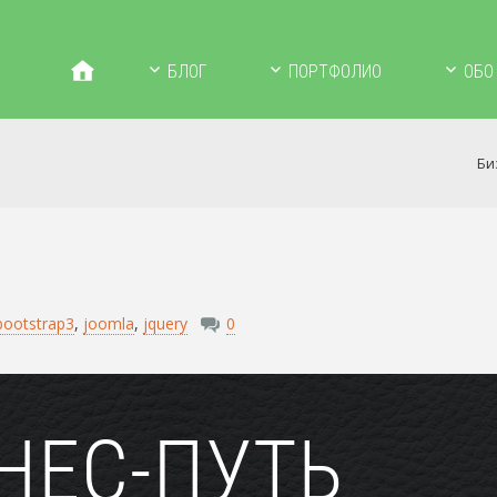
БЛОГ
ПОРТФОЛИО
ОБО
Би
bootstrap3
,
joomla
,
jquery
0