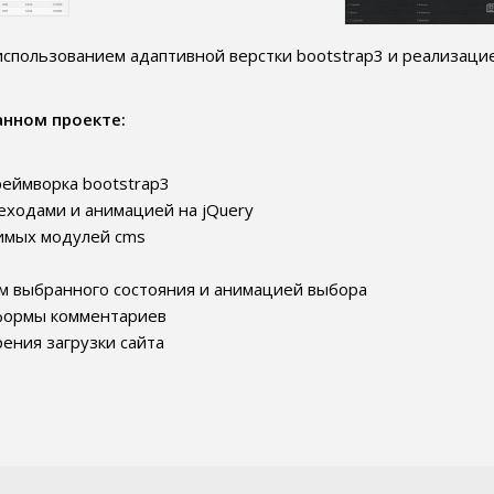
 использованием адаптивной верстки bootstrap3 и реализаци
анном проекте:
реймворка bootstrap3
еходами и анимацией на jQuery
имых модулей cms
м выбранного состояния и анимацией выбора
 формы комментариев
ения загрузки сайта