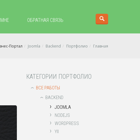
 МНЕ
ОБРАТНАЯ СВЯЗЬ
знес-Портал
Joomla
Backend
Портфолио
Главная
КАТЕГОРИИ ПОРТФОЛИО
ВСЕ РАБОТЫ
›
BACKEND
›
›
JOOMLA
›
NODEJS
›
WORDPRESS
›
YII