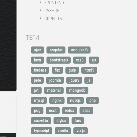
›
FRONTEND
›
РАЗНОЕ
›
СКРИПТЫ
ТЕГИ
ajax
angular
angularJS
bem
bootstrap3
css3
ejs
firebase
flex
gulp
html5
jade
joomla
jquery
js
jwt
material
mongodb
mysql
nginx
nodejs
php
pug
react
redux
sass
socket.io
stylus
tars
typescript
vanila
vuejs