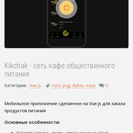
Kikchak - сеть кафе общественного
питания
Категория -
Vue.js
css3
,
pug
,
stylus
,
vuejs
0
Мобильное приложение сделанное на Vue.js для заказа
продуктов питания
Основные особенности:
Каталог товара, акции, адреса точек выдачи