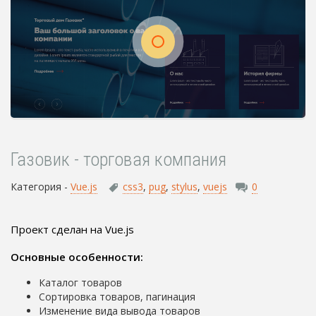
Газовик - торговая компания
Категория -
Vue.js
css3
,
pug
,
stylus
,
vuejs
0
Проект сделан на Vue.js
Основные особенности:
Каталог товаров
Сортировка товаров, пагинация
Изменение вида вывода товаров