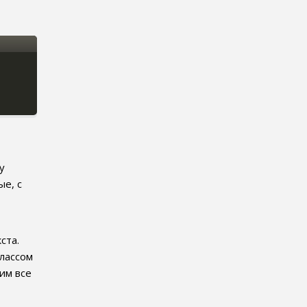
у
е, с
ста.
классом
им все