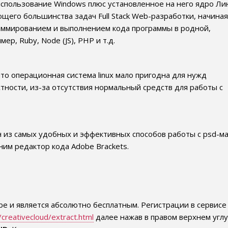
использование Windows плюс установленное на него ядро Лин
щего большинства задач Full Stack Web-разработки, начиная
раммированием и выполнением кода программы в родной,
ер, Ruby, Node (JS), PHP и т.д.
то операционная система linux мало пригодна для нужд
стности, из-за отсутствия нормальный средств для работы с
н из самых удобных и эффективных способов работы с psd-м
 ним редактор кода Adobe Brackets.
e и является абсолютно бесплатным. Регистрации в сервисе
creativecloud/extract.html
далее нажав в правом верхнем углу