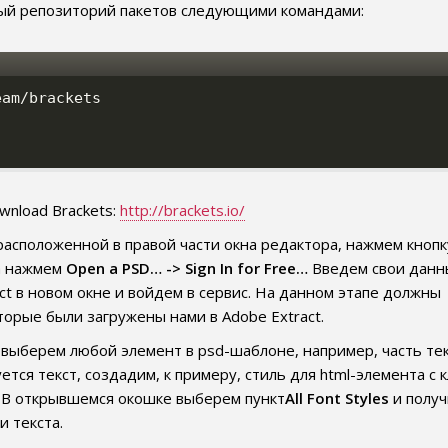
ый репозиторий пакетов следующими командами:
am/brackets

wnload Brackets:
http://brackets.io/
расположенной в правой части окна редактора, нажмем кнопк
на нажмем
Open a PSD… -> Sign In for Free…
Введем свои данны
ct в новом окне и войдем в сервис. На данном этапе должны
торые были загружены нами в Adobe Extract.
, выберем любой элемент в psd-шаблоне, например, часть тек
тся текст, создадим, к примеру, стиль для html-элемента с 
. В открывшемся окошке выберем пункт
All Font Styles
и получ
и текста.