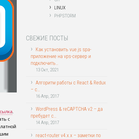
›
LINUX
›
PHPSTORM
СВЕЖИЕ ПОСТЫ
›
Как установить vue.js spa-
приложение на vps-сервер и
подключить…
13 Окт, 2021
›
Алгоритм работы с React & Redux
– с…
16 Апр, 2017
›
WordPress & reCAPTCHA v2 – да
сылка
.
пребудет с…
ть с
14 Апр, 2017
платной
чшим
›
react-router v4.x.x – заметки по