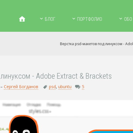
БЛОГ
ПОРТФОЛИО
ОБО
Верстка psd-макетов под линуксом - Adob
линуксом - Adobe Extract & Brackets
 –
Сергей Богданов
psd
,
ubuntu
5