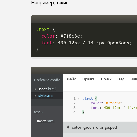
Например, такие:
.text
{
color
:
 #7f8c8c
;
font
:
 400 12px / 14.4px OpenSans
;
}