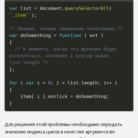
var
 list 
=
 document
.
querySelectorAll
(
'.item'
)
;
/* Пример, почему замыкание необходимо */
var
 doSomething 
=
function
(
 evt 
)
{
/* К моменту, когда эта функция будет 
исполняться, значение i всегда равно 
list.length */
}
;
for
(
var
 i 
=
0
;
 i 
<
 list
.
length
;
 i
++
)
{
    item
[
 i 
]
.
onclick 
=
 doSomething
;
}
Для решения этой проблемы необходимо передать
значение индекса цикла в качестве аргумента во