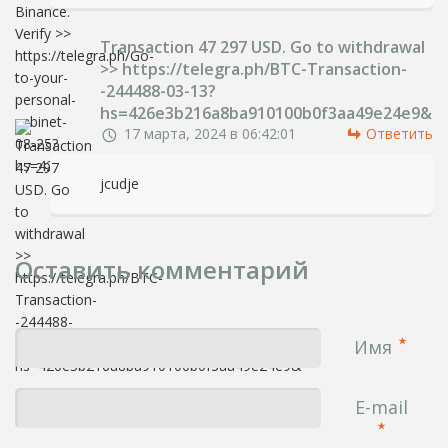
Transaction 47 297 USD. Gо tо withdrаwаl
>> https://telegra.ph/BTC-Transaction-
-244488-03-13?
hs=426e3b216a8ba910100b0f3aa49e24e9&
17 марта, 2024 в 06:42:01
Ответить
jcudje
Оставить комментарий
Имя
E-mail