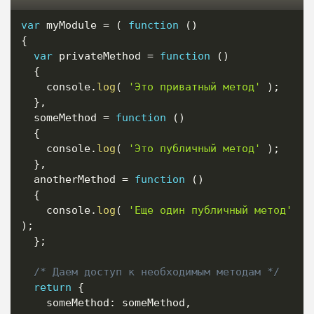
var
 myModule 
=
(
function
(
)
{
var
 privateMethod 
=
function
(
)
{
    console
.
log
(
'Это приватный метод'
)
;
}
,
  someMethod 
=
function
(
)
{
    console
.
log
(
'Это публичный метод'
)
;
}
,
  anotherMethod 
=
function
(
)
{
    console
.
log
(
'Еще один публичный метод'
)
;
}
;
/* Даем доступ к необходимым методам */
return
{
    someMethod
:
 someMethod
,