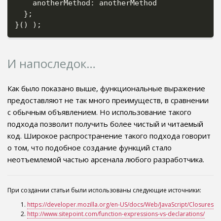
    anotherMethod
:
 anotherMethod

}
;
}
(
)
)
;
И напоследок…
Как было показано выше, функциональные выражение
предоставляют не так много преимуществ, в сравнении
с обычным объявлением. Но использование такого
подхода позволит получить более чистый и читаемый
код. Широкое распространение такого подхода говорит
о том, что подобное создание функций стало
неотъемлемой частью арсенала любого разработчика.
При создании статьи были использованы следующие источники:
https://developer.mozilla.org/en-US/docs/Web/JavaScript/Closures
http://www.sitepoint.com/function-expressions-vs-declarations/