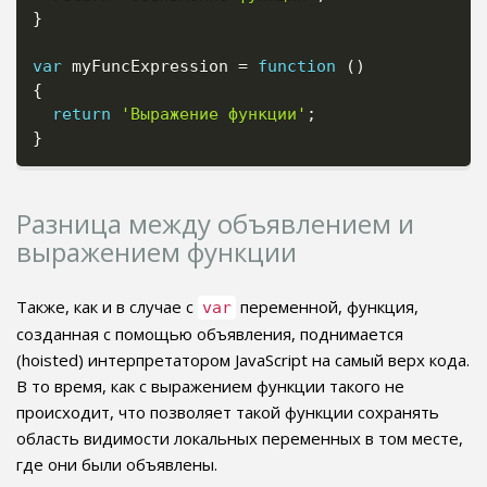
}
var
 myFuncExpression 
=
function
(
)
{
return
'Выражение функции'
;
}
Разница между объявлением и
выражением функции
Также, как и в случае с
переменной, функция,
var
созданная с помощью объявления, поднимается
(hoisted) интерпретатором JavaScript на самый верх кода.
В то время, как с выражением функции такого не
происходит, что позволяет такой функции сохранять
область видимости локальных переменных в том месте,
где они были объявлены.