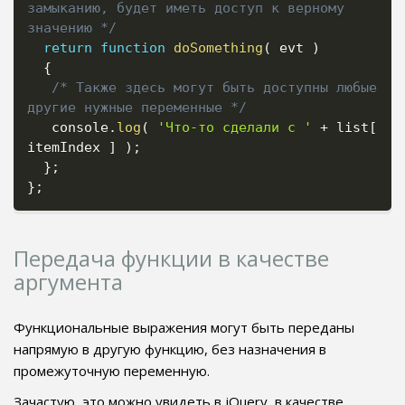
замыканию, будет иметь доступ к верному 
значению */
return
function
doSomething
(
 evt 
)
{
/* Также здесь могут быть доступны любые 
другие нужные переменные */
   console
.
log
(
'Что-то сделали с '
+
 list
[
itemIndex 
]
)
;
}
;
}
;
Передача функции в качестве
аргумента
Функциональные выражения могут быть переданы
напрямую в другую функцию, без назначения в
промежуточную переменную.
Зачастую, это можно увидеть в jQuery, в качестве