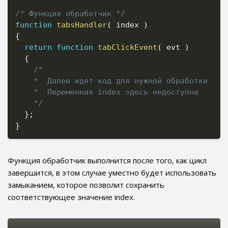
/* Функция обработчик */
function
tabsHandler
(
 index 
)
{
return
function
tabClickEvent
(
 evt 
)
{
/*

    *  Далее идет код для нужной обработки

    *  Переменная index здесь недоступна

    */
}
;
}
Функция обработчик выполнится после того, как цикл
завершится, в этом случае уместно будет использовать
замыканием, которое позволит сохранить
соответствующее значение index.