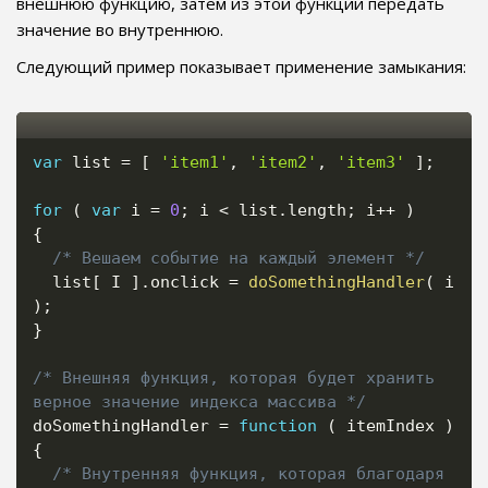
внешнюю функцию, затем из этой функции передать
значение во внутреннюю.
Следующий пример показывает применение замыкания:
var
 list 
=
[
'item1'
,
'item2'
,
'item3'
]
;
for
(
var
 i 
=
0
;
 i 
<
 list
.
length
;
 i
++
)
{
/* Вешаем событие на каждый элемент */
  list
[
 I 
]
.
onclick 
=
doSomethingHandler
(
 i 
)
;
}
/* Внешняя функция, которая будет хранить 
верное значение индекса массива */
doSomethingHandler 
=
function
(
 itemIndex 
)
{
/* Внутренняя функция, которая благодаря 