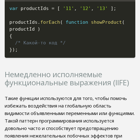
var
 productIds 
=
[
'11'
,
'12'
,
'13'
]
;
productIds
.
forEach
(
function
showProduct
(
productId 
)
{
/* Какой-то код */
}
)
;
Немедленно исполняемые
функциональные выражения (IIFE)
Такие функции используются для того, чтобы помочь
избежать воздействия на глобальную область
видимости объявленными переменными или функциями.
Такой паттерн программирования используется
довольно часто и способствует предотвращению
появления нежелательных побочных эффектов при